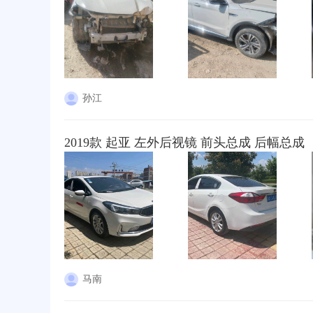
孙江
2019款 起亚 左外后视镜 前头总成 后幅总成
马南